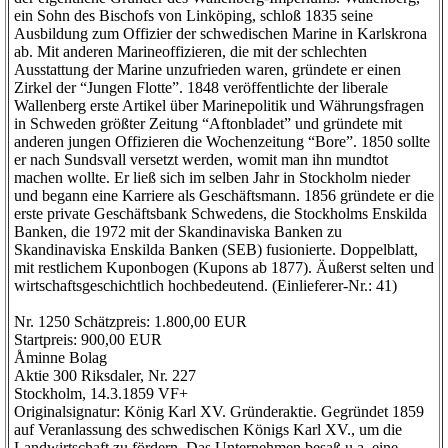
ein Sohn des Bischofs von Linköping, schloß 1835 seine
Ausbildung zum Offizier der schwedischen Marine in Karlskrona
ab. Mit anderen Marineoffizieren, die mit der schlechten
Ausstattung der Marine unzufrieden waren, gründete er einen
Zirkel der “Jungen Flotte”. 1848 veröffentlichte der liberale
Wallenberg erste Artikel über Marinepolitik und Währungsfragen
in Schweden größter Zeitung “Aftonbladet” und gründete mit
anderen jungen Offizieren die Wochenzeitung “Bore”. 1850 sollte
er nach Sundsvall versetzt werden, womit man ihn mundtot
machen wollte. Er ließ sich im selben Jahr in Stockholm nieder
und begann eine Karriere als Geschäftsmann. 1856 gründete er die
erste private Geschäftsbank Schwedens, die Stockholms Enskilda
Banken, die 1972 mit der Skandinaviska Banken zu
Skandinaviska Enskilda Banken (SEB) fusionierte. Doppelblatt,
mit restlichem Kuponbogen (Kupons ab 1877). Äußerst selten und
wirtschaftsgeschichtlich hochbedeutend. (Einlieferer-Nr.: 41)
Nr. 1250 Schätzpreis: 1.800,00 EUR
Startpreis: 900,00 EUR
Åminne Bolag
Aktie 300 Riksdaler, Nr. 227
Stockholm, 14.3.1859 VF+
Originalsignatur: König Karl XV. Gründeraktie. Gegründet 1859
auf Veranlassung des schwedischen Königs Karl XV., um die
Landwirtschaft zu fördern. Das Unternehmen besaß u.a. eine