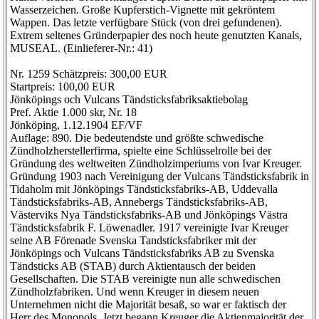
Wasserzeichen. Große Kupferstich-Vignette mit gekröntem
Wappen. Das letzte verfügbare Stück (von drei gefundenen).
Extrem seltenes Gründerpapier des noch heute genutzten Kanals,
MUSEAL. (Einlieferer-Nr.: 41)
Nr. 1259 Schätzpreis: 300,00 EUR
Startpreis: 100,00 EUR
Jönköpings och Vulcans Tändsticksfabriksaktiebolag
Pref. Aktie 1.000 skr, Nr. 18
Jönköping, 1.12.1904 EF/VF
Auflage: 890. Die bedeutendste und größte schwedische
Zündholzherstellerfirma, spielte eine Schlüsselrolle bei der
Gründung des weltweiten Zündholzimperiums von Ivar Kreuger.
Gründung 1903 nach Vereinigung der Vulcans Tändsticksfabrik in
Tidaholm mit Jönköpings Tändsticksfabriks-AB, Uddevalla
Tändsticksfabriks-AB, Annebergs Tändsticksfabriks-AB,
Västerviks Nya Tändsticksfabriks-AB und Jönköpings Västra
Tändsticksfabrik F. Löwenadler. 1917 vereinigte Ivar Kreuger
seine AB Förenade Svenska Tandsticksfabriker mit der
Jönköpings och Vulcans Tändsticksfabriks AB zu Svenska
Tändsticks AB (STAB) durch Aktientausch der beiden
Gesellschaften. Die STAB vereinigte nun alle schwedischen
Zündholzfabriken. Und wenn Kreuger in diesem neuen
Unternehmen nicht die Majorität besaß, so war er faktisch der
Herr des Monopols. Jetzt begann Kreuger die Aktienmajorität der