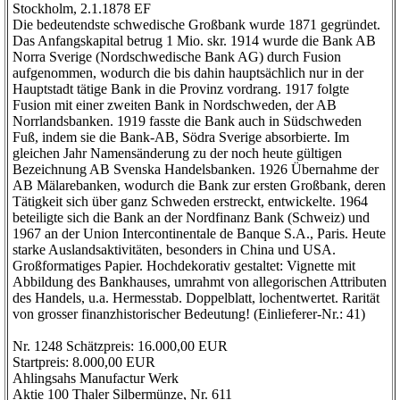
Stockholm, 2.1.1878 EF
Die bedeutendste schwedische Großbank wurde 1871 gegründet.
Das Anfangskapital betrug 1 Mio. skr. 1914 wurde die Bank AB
Norra Sverige (Nordschwedische Bank AG) durch Fusion
aufgenommen, wodurch die bis dahin hauptsächlich nur in der
Hauptstadt tätige Bank in die Provinz vordrang. 1917 folgte
Fusion mit einer zweiten Bank in Nordschweden, der AB
Norrlandsbanken. 1919 fasste die Bank auch in Südschweden
Fuß, indem sie die Bank-AB, Södra Sverige absorbierte. Im
gleichen Jahr Namensänderung zu der noch heute gültigen
Bezeichnung AB Svenska Handelsbanken. 1926 Übernahme der
AB Mälarebanken, wodurch die Bank zur ersten Großbank, deren
Tätigkeit sich über ganz Schweden erstreckt, entwickelte. 1964
beteiligte sich die Bank an der Nordfinanz Bank (Schweiz) und
1967 an der Union Intercontinentale de Banque S.A., Paris. Heute
starke Auslandsaktivitäten, besonders in China und USA.
Großformatiges Papier. Hochdekorativ gestaltet: Vignette mit
Abbildung des Bankhauses, umrahmt von allegorischen Attributen
des Handels, u.a. Hermesstab. Doppelblatt, lochentwertet. Rarität
von grosser finanzhistorischer Bedeutung! (Einlieferer-Nr.: 41)
Nr. 1248 Schätzpreis: 16.000,00 EUR
Startpreis: 8.000,00 EUR
Ahlingsahs Manufactur Werk
Aktie 100 Thaler Silbermünze, Nr. 611