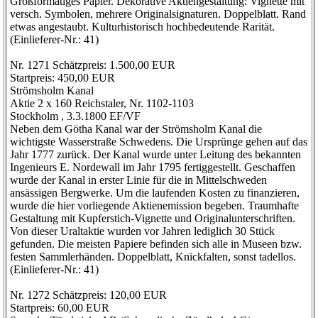
Großformatiges Papier. Dekorative Aktiengestaltung: Vignette mit
versch. Symbolen, mehrere Originalsignaturen. Doppelblatt. Rand
etwas angestaubt. Kulturhistorisch hochbedeutende Rarität.
(Einlieferer-Nr.: 41)
Nr. 1271 Schätzpreis: 1.500,00 EUR
Startpreis: 450,00 EUR
Strömsholm Kanal
Aktie 2 x 160 Reichstaler, Nr. 1102-1103
Stockholm , 3.3.1800 EF/VF
Neben dem Götha Kanal war der Strömsholm Kanal die
wichtigste Wasserstraße Schwedens. Die Ursprünge gehen auf das
Jahr 1777 zurück. Der Kanal wurde unter Leitung des bekannten
Ingenieurs E. Nordewall im Jahr 1795 fertiggestellt. Geschaffen
wurde der Kanal in erster Linie für die in Mittelschweden
ansässigen Bergwerke. Um die laufenden Kosten zu finanzieren,
wurde die hier vorliegende Aktienemission begeben. Traumhafte
Gestaltung mit Kupferstich-Vignette und Originalunterschriften.
Von dieser Uraltaktie wurden vor Jahren lediglich 30 Stück
gefunden. Die meisten Papiere befinden sich alle in Museen bzw.
festen Sammlerhänden. Doppelblatt, Knickfalten, sonst tadellos.
(Einlieferer-Nr.: 41)
Nr. 1272 Schätzpreis: 120,00 EUR
Startpreis: 60,00 EUR