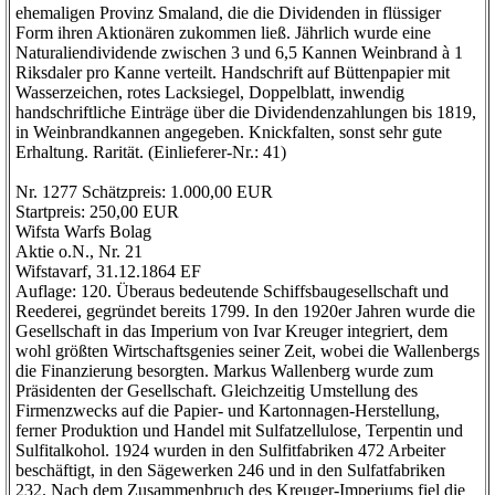
ehemaligen Provinz Smaland, die die Dividenden in flüssiger
Form ihren Aktionären zukommen ließ. Jährlich wurde eine
Naturaliendividende zwischen 3 und 6,5 Kannen Weinbrand à 1
Riksdaler pro Kanne verteilt. Handschrift auf Büttenpapier mit
Wasserzeichen, rotes Lacksiegel, Doppelblatt, inwendig
handschriftliche Einträge über die Dividendenzahlungen bis 1819,
in Weinbrandkannen angegeben. Knickfalten, sonst sehr gute
Erhaltung. Rarität. (Einlieferer-Nr.: 41)
Nr. 1277 Schätzpreis: 1.000,00 EUR
Startpreis: 250,00 EUR
Wifsta Warfs Bolag
Aktie o.N., Nr. 21
Wifstavarf, 31.12.1864 EF
Auflage: 120. Überaus bedeutende Schiffsbaugesellschaft und
Reederei, gegründet bereits 1799. In den 1920er Jahren wurde die
Gesellschaft in das Imperium von Ivar Kreuger integriert, dem
wohl größten Wirtschaftsgenies seiner Zeit, wobei die Wallenbergs
die Finanzierung besorgten. Markus Wallenberg wurde zum
Präsidenten der Gesellschaft. Gleichzeitig Umstellung des
Firmenzwecks auf die Papier- und Kartonnagen-Herstellung,
ferner Produktion und Handel mit Sulfatzellulose, Terpentin und
Sulfitalkohol. 1924 wurden in den Sulfitfabriken 472 Arbeiter
beschäftigt, in den Sägewerken 246 und in den Sulfatfabriken
232. Nach dem Zusammenbruch des Kreuger-Imperiums fiel die