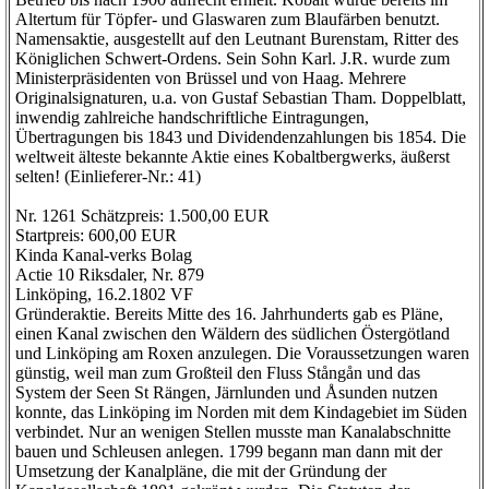
Altertum für Töpfer- und Glaswaren zum Blaufärben benutzt.
Namensaktie, ausgestellt auf den Leutnant Burenstam, Ritter des
Königlichen Schwert-Ordens. Sein Sohn Karl. J.R. wurde zum
Ministerpräsidenten von Brüssel und von Haag. Mehrere
Originalsignaturen, u.a. von Gustaf Sebastian Tham. Doppelblatt,
inwendig zahlreiche handschriftliche Eintragungen,
Übertragungen bis 1843 und Dividendenzahlungen bis 1854. Die
weltweit älteste bekannte Aktie eines Kobaltbergwerks, äußerst
selten! (Einlieferer-Nr.: 41)
Nr. 1261 Schätzpreis: 1.500,00 EUR
Startpreis: 600,00 EUR
Kinda Kanal-verks Bolag
Actie 10 Riksdaler, Nr. 879
Linköping, 16.2.1802 VF
Gründeraktie. Bereits Mitte des 16. Jahrhunderts gab es Pläne,
einen Kanal zwischen den Wäldern des südlichen Östergötland
und Linköping am Roxen anzulegen. Die Voraussetzungen waren
günstig, weil man zum Großteil den Fluss Stångån und das
System der Seen St Rängen, Järnlunden und Åsunden nutzen
konnte, das Linköping im Norden mit dem Kindagebiet im Süden
verbindet. Nur an wenigen Stellen musste man Kanalabschnitte
bauen und Schleusen anlegen. 1799 begann man dann mit der
Umsetzung der Kanalpläne, die mit der Gründung der