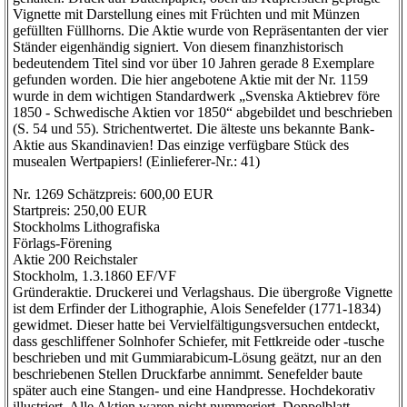
Vignette mit Darstellung eines mit Früchten und mit Münzen
gefüllten Füllhorns. Die Aktie wurde von Repräsentanten der vier
Ständer eigenhändig signiert. Von diesem finanzhistorisch
bedeutendem Titel sind vor über 10 Jahren gerade 8 Exemplare
gefunden worden. Die hier angebotene Aktie mit der Nr. 1159
wurde in dem wichtigen Standardwerk „Svenska Aktiebrev före
1850 - Schwedische Aktien vor 1850“ abgebildet und beschrieben
(S. 54 und 55). Strichentwertet. Die älteste uns bekannte Bank-
Aktie aus Skandinavien! Das einzige verfügbare Stück des
musealen Wertpapiers! (Einlieferer-Nr.: 41)
Nr. 1269 Schätzpreis: 600,00 EUR
Startpreis: 250,00 EUR
Stockholms Lithografiska
Förlags-Förening
Aktie 200 Reichstaler
Stockholm, 1.3.1860 EF/VF
Gründeraktie. Druckerei und Verlagshaus. Die übergroße Vignette
ist dem Erfinder der Lithographie, Alois Senefelder (1771-1834)
gewidmet. Dieser hatte bei Vervielfältigungsversuchen entdeckt,
dass geschliffener Solnhofer Schiefer, mit Fettkreide oder -tusche
beschrieben und mit Gummiarabicum-Lösung geätzt, nur an den
beschriebenen Stellen Druckfarbe annimmt. Senefelder baute
später auch eine Stangen- und eine Handpresse. Hochdekorativ
illustriert. Alle Aktien waren nicht nummeriert. Doppelblatt.