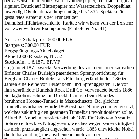
der Gesellschaft in voller Fahrt. Namenspapier, mehrfach original
signiert. Druck auf Büttenpapier mit Wasserzeichen. Doppelblatt,
inwendig Dividendenzahlungseinträge bis 1855. Spektakulär
gestaltetes Papier aus der Frühzeit der
Dampfschifffahrtsgeschichte, Rarität: wir wissen von der Existenz
von zwei weiteren Exemplaren. (Einlieferer-Nr.: 41)
Nr. 1252 Schätzpreis: 600,00 EUR
Startpreis: 300,00 EUR
Bergsprängnings-Aktiebolaget
Aktie 1.000 Riksdaler, Nr. 32
Stockholm, 1.6.1871 EF/VF
Gegründet 1871 zwecks Verwertung des von dem amerikanischen
Erfinder Charles Burleigh patentierten Sprengvorrichtung für
Bergbau. Charles Burleigh aus Fitchburg erfand in den 1860er
Jahren eine Reihe von Felsenbohr- und Sprenggeräten. Die von
ihm gegründete Burleigh Rock Drill Co. verwendete bereits 1866
Schlagbohrmaschine mit Druckluftantrieb beim Bau des
berühmten Hoosac-Tunnels in Massachusetts. Bei gleichen
Tunnelbauvorhaben wurde 1868 erstmals Nitroglycerin eingesetzt,
welches zukünftig den gesamten Tunnelbau revolutionieren sollte.
Alfred B. Nobel interessierte sich ab 1862 für 1846 von Ascanio
Sobrero entdecktes Nitroglycerin, welches wegen seiner Giftigkeit
als nicht praxistauglich angesehen wurde. 1863 entwickelte Nobel
die Initialzündung, die anscheinend auch von der