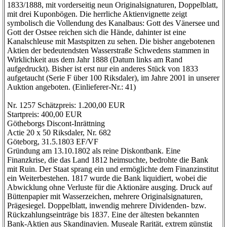
1833/1888, mit vorderseitig neun Originalsignaturen, Doppelblatt,
mit drei Kuponbögen. Die herrliche Aktienvignette zeigt
symbolisch die Vollendung des Kanalbaus: Gott des Vänersee und
Gott der Ostsee reichen sich die Hände, dahinter ist eine
Kanalschleuse mit Mastspitzen zu sehen. Die bisher angebotenen
Aktien der bedeutendsten Wasserstraße Schwedens stammen in
Wirklichkeit aus dem Jahr 1888 (Datum links am Rand
aufgedruckt). Bisher ist erst nur ein anderes Stück von 1833
aufgetaucht (Serie F über 100 Riksdaler), im Jahre 2001 in unserer
Auktion angeboten. (Einlieferer-Nr.: 41)
Nr. 1257 Schätzpreis: 1.200,00 EUR
Startpreis: 400,00 EUR
Götheborgs Discont-Inrättning
Actie 20 x 50 Riksdaler, Nr. 682
Göteborg, 31.5.1803 EF/VF
Gründung am 13.10.1802 als reine Diskontbank. Eine
Finanzkrise, die das Land 1812 heimsuchte, bedrohte die Bank
mit Ruin. Der Staat sprang ein und ermöglichte dem Finanzinstitut
ein Weiterbestehen. 1817 wurde die Bank liquidiert, wobei die
Abwicklung ohne Verluste für die Aktionäre ausging. Druck auf
Büttenpapier mit Wasserzeichen, mehrere Originalsignaturen,
Prägesiegel. Doppelblatt, inwendig mehrere Dividenden- bzw.
Rückzahlungseinträge bis 1837. Eine der ältesten bekannten
Bank-Aktien aus Skandinavien. Museale Rarität, extrem günstig