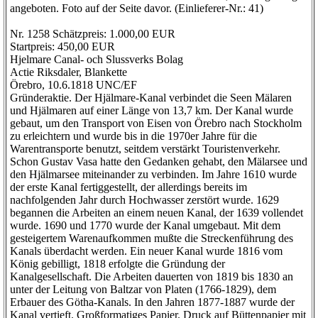
angeboten. Foto auf der Seite davor. (Einlieferer-Nr.: 41)
Nr. 1258 Schätzpreis: 1.000,00 EUR
Startpreis: 450,00 EUR
Hjelmare Canal- och Slussverks Bolag
Actie Riksdaler, Blankette
Örebro, 10.6.1818 UNC/EF
Gründeraktie. Der Hjälmare-Kanal verbindet die Seen Mälaren
und Hjälmaren auf einer Länge von 13,7 km. Der Kanal wurde
gebaut, um den Transport von Eisen von Örebro nach Stockholm
zu erleichtern und wurde bis in die 1970er Jahre für die
Warentransporte benutzt, seitdem verstärkt Touristenverkehr.
Schon Gustav Vasa hatte den Gedanken gehabt, den Mälarsee und
den Hjälmarsee miteinander zu verbinden. Im Jahre 1610 wurde
der erste Kanal fertiggestellt, der allerdings bereits im
nachfolgenden Jahr durch Hochwasser zerstört wurde. 1629
begannen die Arbeiten an einem neuen Kanal, der 1639 vollendet
wurde. 1690 und 1770 wurde der Kanal umgebaut. Mit dem
gesteigertem Warenaufkommen mußte die Streckenführung des
Kanals überdacht werden. Ein neuer Kanal wurde 1816 vom
König gebilligt, 1818 erfolgte die Gründung der
Kanalgesellschaft. Die Arbeiten dauerten von 1819 bis 1830 an
unter der Leitung von Baltzar von Platen (1766-1829), dem
Erbauer des Götha-Kanals. In den Jahren 1877-1887 wurde der
Kanal vertieft. Großformatiges Papier. Druck auf Büttenpapier mit