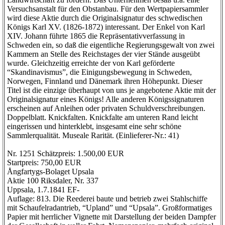
Versuchsanstalt für den Obstanbau. Für den Wertpapiersammler
wird diese Aktie durch die Originalsignatur des schwedischen
Königs Karl XV. (1826-1872) interessant. Der Enkel von Karl
XIV. Johann führte 1865 die Repräsentativverfassung in
Schweden ein, so daß die eigentliche Regierungsgewalt von zwei
Kammern an Stelle des Reichstages der vier Stände ausgeübt
wurde. Gleichzeitig erreichte der von Karl geförderte
“Skandinavismus”, die Einigungsbewegung in Schweden,
Norwegen, Finnland und Dänemark ihren Höhepunkt. Dieser
Titel ist die einzige überhaupt von uns je angebotene Aktie mit der
Originalsignatur eines Königs! Alle anderen Königssignaturen
erscheinen auf Anleihen oder privaten Schuldverschreibungen.
Doppelblatt. Knickfalten. Knickfalte am unteren Rand leicht
eingerissen und hinterklebt, insgesamt eine sehr schöne
Sammlerqualität. Museale Rarität. (Einlieferer-Nr.: 41)
Nr. 1251 Schätzpreis: 1.500,00 EUR
Startpreis: 750,00 EUR
Ångfartygs-Bolaget Upsala
Aktie 100 Riksdaler, Nr. 337
Uppsala, 1.7.1841 EF-
Auflage: 813. Die Reederei baute und betrieb zwei Stahlschiffe
mit Schaufelradantrieb, “Upland” und “Upsala”. Großformatiges
Papier mit herrlicher Vignette mit Darstellung der beiden Dampfer