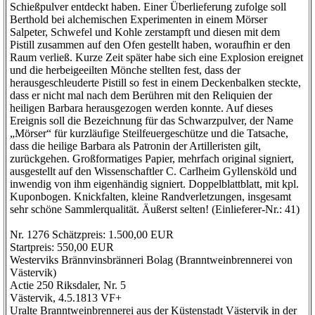
Schießpulver entdeckt haben. Einer Überlieferung zufolge soll
Berthold bei alchemischen Experimenten in einem Mörser
Salpeter, Schwefel und Kohle zerstampft und diesen mit dem
Pistill zusammen auf den Ofen gestellt haben, woraufhin er den
Raum verließ. Kurze Zeit später habe sich eine Explosion ereignet
und die herbeigeeilten Mönche stellten fest, dass der
herausgeschleuderte Pistill so fest in einem Deckenbalken steckte,
dass er nicht mal nach dem Berühren mit den Reliquien der
heiligen Barbara herausgezogen werden konnte. Auf dieses
Ereignis soll die Bezeichnung für das Schwarzpulver, der Name
„Mörser“ für kurzläufige Steilfeuergeschütze und die Tatsache,
dass die heilige Barbara als Patronin der Artilleristen gilt,
zurückgehen. Großformatiges Papier, mehrfach original signiert,
ausgestellt auf den Wissenschaftler C. Carlheim Gyllensköld und
inwendig von ihm eigenhändig signiert. Doppelblattblatt, mit kpl.
Kuponbogen. Knickfalten, kleine Randverletzungen, insgesamt
sehr schöne Sammlerqualität. Äußerst selten! (Einlieferer-Nr.: 41)
Nr. 1276 Schätzpreis: 1.500,00 EUR
Startpreis: 550,00 EUR
Westerviks Brännvinsbränneri Bolag (Branntweinbrennerei von
Västervik)
Actie 250 Riksdaler, Nr. 5
Västervik, 4.5.1813 VF+
Uralte Branntweinbrennerei aus der Küstenstadt Västervik in der