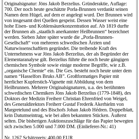
Originalsignatur: Jöns Jakob Berzelius. Gründeraktie, Auflage:
700. Der noch heute geschätzte Porla-Brunnen verdankt seinen
Namen dem Hügel, auf dem er angelegt wurd. Der Brunnen wird
von insgesamt drei Quellen gespeist. Dessen Wasser weist eine
hohe Eisen- und Kohlensäurekonzentration auf. Ab 1819 durfte
der Brunnen als „staatlich anerkannter Heilbrunnen“ bezeichnet
werden. Sieben Jahre später wurde die „Porla-Brunnen-
Gesellschaft“ von mehreren schwedischen Ärzten und
Naturwissenschaftlern gegründet. Die treibende Kraft des
Unternehmens war Jöns Jakob Berzelius, der als Begründer der
Elementaranalyse gilt. Berzelius führte die noch heute gängigen
chemischen Symbole sowie einige moderne Begriffe, wie z.B.
„organische Chemie“ ein. Die Ges. besteht noch heute unter dem
namen “Hasselfors Bruks AB”. Großformatiges Papier mit
herrlicher Kupferstich-Vignette mit Abbildung von dem
Heilbrunnen. Mehrere Originalsignaturen, u.a. des berühmten
schwedischen Chemikers Jöns Jakob Berzelius (1779-1848), des
Doktors der Medizin Freiherr Christian Ehrenfried von Weigel,
des Generaldirektors Freiherr Gustaf Frederik Akerhielm von
Margretelund und des Bischofs Johan Jakob Hédren. Doppelblatt,
kein Datumseintrag, wie bei allen bekannten Stücken. Äußerst
selten. Die bisherigen Auktionszuschläge für das Papier bewegten
sich zwischen 5.000 und 7.000 DM. (Einlieferer-Nr.: 41)
Nr. 1267 Schätzpreis: 400,00 EUR