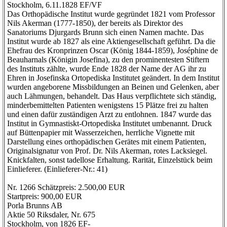
Stockholm, 6.11.1828 EF/VF
Das Orthopädische Institut wurde gegründet 1821 vom Professor
Nils Akerman (1777-1850), der bereits als Direktor des
Sanatoriums Djurgards Brunn sich einen Namen machte. Das
Institut wurde ab 1827 als eine Aktiengesellschaft geführt. Da die
Ehefrau des Kronprinzen Oscar (König 1844-1859), Joséphine de
Beauharnals (Königin Josefina), zu den prominentesten Stiftern
des Instituts zählte, wurde Ende 1828 der Name der AG ihr zu
Ehren in Josefinska Ortopediska Institutet geändert. In dem Institut
wurden angeborene Missbildungen an Beinen und Gelenken, aber
auch Lähmungen, behandelt. Das Haus verpflichtete sich ständig,
minderbemittelten Patienten wenigstens 15 Plätze frei zu halten
und einen dafür zuständigen Arzt zu entlohnen. 1847 wurde das
Institut in Gymnastiskt-Ortopediska Institutet umbenannt. Druck
auf Büttenpapier mit Wasserzeichen, herrliche Vignette mit
Darstellung eines orthopädischen Gerätes mit einem Patienten,
Originalsignatur von Prof. Dr. Nils Akerman, rotes Lacksiegel.
Knickfalten, sonst tadellose Erhaltung. Rarität, Einzelstück beim
Einlieferer. (Einlieferer-Nr.: 41)
Nr. 1266 Schätzpreis: 2.500,00 EUR
Startpreis: 900,00 EUR
Porla Brunns AB
Aktie 50 Riksdaler, Nr. 675
Stockholm, von 1826 EF-