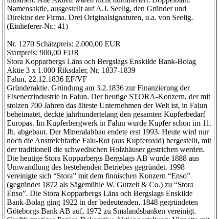
Namensaktie, ausgestellt auf A.J. Seelig, den Gründer und
Direktor der Firma. Drei Originalsignaturen, u.a. von Seelig.
(Einlieferer-Nr.: 41)
Nr. 1270 Schätzpreis: 2.000,00 EUR
Startpreis: 900,00 EUR
Stora Kopparbergs Läns och Bergslags Enskilde Bank-Bolag
Aktie 3 x 1.000 Riksdaler, Nr. 1837-1839
Falun, 22.12.1836 EF/VF
Gründeraktie. Gründung am 3.2.1836 zur Finanzierung der
Eisenerzindustrie in Falun. Der heutige STORA-Konzern, der mit
stolzen 700 Jahren das älteste Unternehmen der Welt ist, in Falun
beheimatet, deckte jahrhundertelang den gesamten Kupferbedarf
Europas. Im Kupferbergwerk in Falun wurde Kupfer schon im 11.
Jh. abgebaut. Der Mineralabbau endete erst 1993. Heute wird nur
noch die Anstreichfarbe Falu-Rot (aus Kupferoxid) hergestellt, mit
der traditionell die schwedischen Holzhäuser gestrichen werden.
Die heutige Stora Kopparbergs Bergslags AB wurde 1888 aus
Umwandlung des bestehenden Betriebes gegründet. 1998
vereinigte sich “Stora” mit dem finnischen Konzern “Enso”
(gegründet 1872 als Sägemühle W. Gutzeit & Co.) zu “Stora
Enso”. Die Stora Kopparbergs Läns och Bergslags Enskilde
Bank-Bolag ging 1922 in der bedeutenden, 1848 gegründeten
Göteborgs Bank AB auf, 1972 zu Smalandsbanken vereinigt.