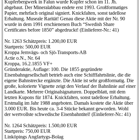
Kupferbergwerk in Falun wurde Kupfer schon im 11. Jh.
abgebaut. Der Mineralabbau endete erst 1993. Großformatiges
Papier, mehrfach original signiert. Knickfalten, sonst tadellose
Erhaltung. Museale Rarität! Genau diese Aktie mit der Nr. 90
wurde in dem 1991 erschienenen Buch “Swedish Share
Certificates before 1850” abgedruckt! (Einlieferer-Nr.: 41)
Nr. 1263 Schätzpreis: 1.200,00 EUR
Startpreis: 500,00 EUR
Kroppa Jernvägs- och Sjö-Transports-AB
Actie o.N., Nr. 64
Kroppa, 16.2.1855 VF+
Gründeraktie, Auflage: 100. Die 1855 gegründete
Eisenbahngesellschaft betrieb auch eine Schifffahrtslinie, die die
eigene Bahnstrecke ergänzte. Die Aktie ist sehr großformatig. Die
große, kolorierte Vignette zeigt den Verlauf der Bahnlinie auf einer
Landkarte. Mehrere Originalsignaturen. Doppelblatt, mit dem
letzten Kupons für 1874. Knickfalten, sonst tadellose Erhaltung.
Erstmalig im Jahr 1988 angeboten. Damals kostete die Aktie über
3.000 EUR. Bis heute ca. 3-4 Stücke bekannt geworden. Wohl
der wertvollste schwedische Eisenbahntitel! (Einlieferer-Nr.: 41)
Nr. 1264 Schätzpreis: 1.500,00 EUR
Startpreis: 750,00 EUR
Linköpings Angfartygs-Bolag