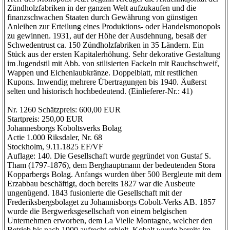
Zündholzfabriken in der ganzen Welt aufzukaufen und die
finanzschwachen Staaten durch Gewährung von günstigen
Anleihen zur Erteilung eines Produktions- oder Handelsmonopols
zu gewinnen. 1931, auf der Höhe der Ausdehnung, besaß der
Schwedentrust ca. 150 Zündholzfabriken in 35 Ländern. Ein
Stück aus der ersten Kapitalerhöhung. Sehr dekorative Gestaltung
im Jugendstil mit Abb. von stilisierten Fackeln mit Rauchschweif,
Wappen und Eichenlaubkränze. Doppelblatt, mit restlichen
Kupons. Inwendig mehrere Übertragungen bis 1940. Äußerst
selten und historisch hochbedeutend. (Einlieferer-Nr.: 41)
Nr. 1260 Schätzpreis: 600,00 EUR
Startpreis: 250,00 EUR
Johannesborgs Koboltsverks Bolag
Actie 1.000 Riksdaler, Nr. 68
Stockholm, 9.11.1825 EF/VF
Auflage: 140. Die Gesellschaft wurde gegründet von Gustaf S.
Tham (1797-1876), dem Berghauptmann der bedeutenden Stora
Kopparbergs Bolag. Anfangs wurden über 500 Bergleute mit dem
Erzabbau beschäftigt, doch bereits 1827 war die Ausbeute
ungenügend. 1843 fusionierte die Gesellschaft mit der
Frederiksbergsbolaget zu Johannisborgs Cobolt-Verks AB. 1857
wurde die Bergwerksgesellschaft von einem belgischen
Unternehmen erworben, dem La Vielle Montagne, welcher den
Betrieb bis nach 1900 aufrecht erhielt. Kobalt wurde bereits im