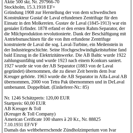
Aktie 500 skr, Nr. 297966-70
Stockholm, 15.3.1918 EF+
Gründung 1908 zur Herstellung der von dem schwedischen
Konstrukteur Gustaf de Laval erfundenen Zentrifuge für den
Einsatz in den Molkereien. Gustav de Laval (1845-1913) war ein
genialer Erfinder. 1878 erfand er den ersten Rahm-Separator, der
die Milchproduktion revolutionierte. Dank der Beschäftigung mit
Antriebsmaschinen für die von ihm erfundene Zentrifuge
konstruierte de Laval die sog. Laval-Turbine, ein Meilenstein in
der Industriegeschichte. Seine Hochgeschwindigkeitsturbine fand
bald Einzug in die Elektrizitätswerke. Die AB Baltic wurde 1922
zahlungsunfähig und wurde 1923 nach einem Konkurs saniert.
1927 wurde sie von der AB Separator (1883 von de Laval
gegründet) übernommen, die zu dieser Zeit bereits dem Ivar
Kreuger gehörte. 1963 wurde die AB Separator in Alfa-Laval AB
übernommen, 2000 von Tetra Pak übernommen und in DeLaval
umbenannt. Doppelblatt. (Einlieferer-Nr.: 85)
Nr. 1246 Schätzpreis: 120,00 EUR
Startpreis: 60,00 EUR
AB Kreuger & Toll
(Kreuger & Toll Company)
American Cerificate 100 shares à 20 Kr., Nr. 88825
7.10.1931 EF/VF
Damals das weltbeherrschende Zündholzimperium von Ivar