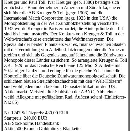
Kreuger und Paul Toll. Ivar Kreuger (geb. 1880) betätigte sich
zunächst als Bauunternehmer in Amerika und Südafrika, ehe er
sich über die AB Kreuger & Toll (gegr. 1908) und die
International Match Corporation (gegr. 1923 in den USA) die
Monopolstellung in der Welt-Zündholzherstellung verschaffte.
1932 wurde Kreuger in Paris ermordet; die Hintergründe der Tat
sind bis heute mysteriös. Der Konkurs von Kreuger & Toll in der
Weltwirtschaftskrise erschütterte das Weltfinanzsystem. Die
Spezialität der beiden Finanziers war es, finanzschwachen Staaten
mit der Vermittlung von Anleihe-Platzierungen unter die Arme zu
greifen und sich als Gegenleistung auf Jahrzehnte die Zündwaren-
Monopole dieser Länder zu sichern. So arrangierte Kreuger & Toll
z.B. 1929 für das Deutsche Reich eine 125-Mio.-$-Anleihe mit
50-jähriger Laufzeit und erlangte für die gleiche Zeitspanne die
Kontrolle über die Deutsche Zündwarenmonopolgesellschaft. Die
schlichten blauen Streichholzschachteln mit den “Welt-Hölzern”
sind wohl jedem noch bekannt. Depositzertifikat für den US-
Aktienmarkt. Meisterhafter Stahlstich der ABNC, Abb. einer
weibl. Allegorie mit geflügeltem Rad. Äußerst selten! (Einlieferer-
Nr.: 85)
Nr. 1247 Schätzpreis: 480,00 EUR
Startpreis: 240,00 EUR
AB Stockholms Handelsbank
Aktie 500 Kronen Goldmünze, Blankette