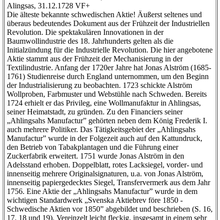
Alingsas, 31.12.1728 VF+
Die älteste bekannte schwedischen Aktie! Äußerst seltenes und
überaus bedeutendes Dokument aus der Frühzeit der Industriellen
Revolution. Die spektakulären Innovationen in der
Baumwollindustrie des 18. Jahrhunderts gelten als die
Initialzündung für die Industrielle Revolution. Die hier angebotene
Aktie stammt aus der Frühzeit der Mechanisierung in der
Textilindustrie. Anfang der 1720er Jahre hat Jonas Alström (1685-
1761) Studienreise durch England unternommen, um den Beginn
der Industrialisierung zu beobachten. 1723 schickte Alström
Wollproben, Farbmuster und Webstühle nach Schweden. Bereits
1724 erhielt er das Privileg, eine Wollmanufaktur in Ahlingsas,
seiner Heimatstadt, zu gründen. Zu den Financiers seiner
„Ahlingsahs Manufactur” gehörten neben dem König Frederik I.
auch mehrere Politiker. Das Tätigkeitsgebiet der „Ahlingsahs
Manufactur” wurde in der Folgezeit auch auf den Kattundruck,
den Betrieb von Tabakplantagen und die Führung einer
Zuckerfabrik erweitert. 1751 wurde Jonas Alström in den
Adelsstand erhoben. Doppelblatt, rotes Lacksiegel, vorder- und
innenseitig mehrere Originalsignaturen, u.a. von Jonas Alström,
innenseitig papiergedecktes Siegel, Transfervermerk aus dem Jahr
1756. Eine Aktie der „Ahlingsahs Manufactur” wurde in dem
wichtigen Standardwerk „Svenska Aktiebrev före 1850 -
Schwedische Aktien vor 1850” abgebildet und beschrieben (S. 16,
17, 18 und 19). Vereinzelt leicht fleckig, insgesamt in einem sehr