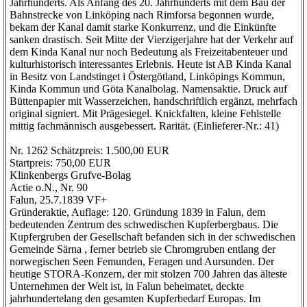
Jahrhunderts. Als Anfang des 20. Jahrhunderts mit dem Bau der
Bahnstrecke von Linköping nach Rimforsa begonnen wurde,
bekam der Kanal damit starke Konkurrenz, und die Einkünfte
sanken drastisch. Seit Mitte der Vierzigerjahre hat der Verkehr auf
dem Kinda Kanal nur noch Bedeutung als Freizeitabenteuer und
kulturhistorisch interessantes Erlebnis. Heute ist AB Kinda Kanal
in Besitz von Landstinget i Östergötland, Linköpings Kommun,
Kinda Kommun und Göta Kanalbolag. Namensaktie. Druck auf
Büttenpapier mit Wasserzeichen, handschriftlich ergänzt, mehrfach
original signiert. Mit Prägesiegel. Knickfalten, kleine Fehlstelle
mittig fachmännisch ausgebessert. Rarität. (Einlieferer-Nr.: 41)
Nr. 1262 Schätzpreis: 1.500,00 EUR
Startpreis: 750,00 EUR
Klinkenbergs Grufve-Bolag
Actie o.N., Nr. 90
Falun, 25.7.1839 VF+
Gründeraktie, Auflage: 120. Gründung 1839 in Falun, dem
bedeutenden Zentrum des schwedischen Kupferbergbaus. Die
Kupfergruben der Gesellschaft befanden sich in der schwedischen
Gemeinde Särna , ferner betrieb sie Chromgruben entlang der
norwegischen Seen Femunden, Feragen und Aursunden. Der
heutige STORA-Konzern, der mit stolzen 700 Jahren das älteste
Unternehmen der Welt ist, in Falun beheimatet, deckte
jahrhundertelang den gesamten Kupferbedarf Europas. Im