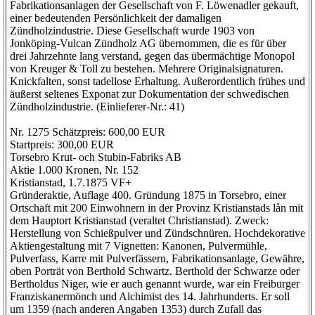
Fabrikationsanlagen der Gesellschaft von F. Löwenadler gekauft,
einer bedeutenden Persönlichkeit der damaligen
Zündholzindustrie. Diese Gesellschaft wurde 1903 von
Jonköping-Vulcan Zündholz AG übernommen, die es für über
drei Jahrzehnte lang verstand, gegen das übermächtige Monopol
von Kreuger & Toll zu bestehen. Mehrere Originalsignaturen.
Knickfalten, sonst tadellose Erhaltung. Außerordentlich frühes und
äußerst seltenes Exponat zur Dokumentation der schwedischen
Zündholzindustrie. (Einlieferer-Nr.: 41)
Nr. 1275 Schätzpreis: 600,00 EUR
Startpreis: 300,00 EUR
Torsebro Krut- och Stubin-Fabriks AB
Aktie 1.000 Kronen, Nr. 152
Kristianstad, 1.7.1875 VF+
Gründeraktie, Auflage 400. Gründung 1875 in Torsebro, einer
Ortschaft mit 200 Einwohnern in der Provinz Kristianstads lån mit
dem Hauptort Kristianstad (veraltet Christianstad). Zweck:
Herstellung von Schießpulver und Zündschnüren. Hochdekorative
Aktiengestaltung mit 7 Vignetten: Kanonen, Pulvermühle,
Pulverfass, Karre mit Pulverfässern, Fabrikationsanlage, Gewähre,
oben Porträt von Berthold Schwartz. Berthold der Schwarze oder
Bertholdus Niger, wie er auch genannt wurde, war ein Freiburger
Franziskanermönch und Alchimist des 14. Jahrhunderts. Er soll
um 1359 (nach anderen Angaben 1353) durch Zufall das