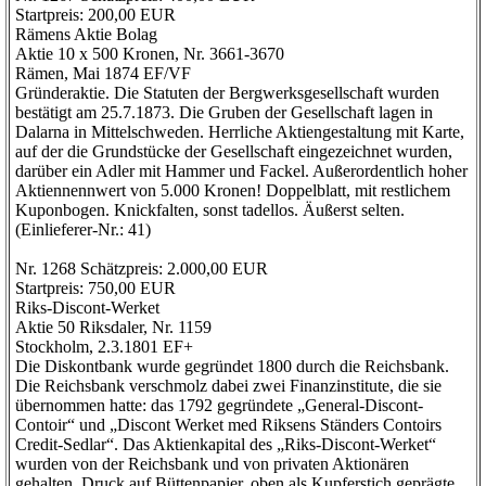
Startpreis: 200,00 EUR
Rämens Aktie Bolag
Aktie 10 x 500 Kronen, Nr. 3661-3670
Rämen, Mai 1874 EF/VF
Gründeraktie. Die Statuten der Bergwerksgesellschaft wurden
bestätigt am 25.7.1873. Die Gruben der Gesellschaft lagen in
Dalarna in Mittelschweden. Herrliche Aktiengestaltung mit Karte,
auf der die Grundstücke der Gesellschaft eingezeichnet wurden,
darüber ein Adler mit Hammer und Fackel. Außerordentlich hoher
Aktiennennwert von 5.000 Kronen! Doppelblatt, mit restlichem
Kuponbogen. Knickfalten, sonst tadellos. Äußerst selten.
(Einlieferer-Nr.: 41)
Nr. 1268 Schätzpreis: 2.000,00 EUR
Startpreis: 750,00 EUR
Riks-Discont-Werket
Aktie 50 Riksdaler, Nr. 1159
Stockholm, 2.3.1801 EF+
Die Diskontbank wurde gegründet 1800 durch die Reichsbank.
Die Reichsbank verschmolz dabei zwei Finanzinstitute, die sie
übernommen hatte: das 1792 gegründete „General-Discont-
Contoir“ und „Discont Werket med Riksens Ständers Contoirs
Credit-Sedlar“. Das Aktienkapital des „Riks-Discont-Werket“
wurden von der Reichsbank und von privaten Aktionären
gehalten. Druck auf Büttenpapier, oben als Kupferstich geprägte