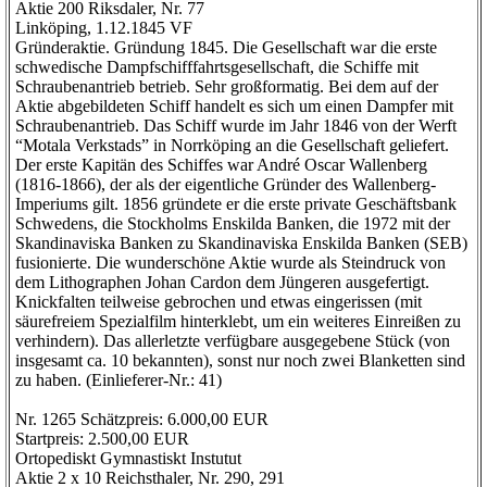
Aktie 200 Riksdaler, Nr. 77
Linköping, 1.12.1845 VF
Gründeraktie. Gründung 1845. Die Gesellschaft war die erste
schwedische Dampfschifffahrtsgesellschaft, die Schiffe mit
Schraubenantrieb betrieb. Sehr großformatig. Bei dem auf der
Aktie abgebildeten Schiff handelt es sich um einen Dampfer mit
Schraubenantrieb. Das Schiff wurde im Jahr 1846 von der Werft
“Motala Verkstads” in Norrköping an die Gesellschaft geliefert.
Der erste Kapitän des Schiffes war André Oscar Wallenberg
(1816-1866), der als der eigentliche Gründer des Wallenberg-
Imperiums gilt. 1856 gründete er die erste private Geschäftsbank
Schwedens, die Stockholms Enskilda Banken, die 1972 mit der
Skandinaviska Banken zu Skandinaviska Enskilda Banken (SEB)
fusionierte. Die wunderschöne Aktie wurde als Steindruck von
dem Lithographen Johan Cardon dem Jüngeren ausgefertigt.
Knickfalten teilweise gebrochen und etwas eingerissen (mit
säurefreiem Spezialfilm hinterklebt, um ein weiteres Einreißen zu
verhindern). Das allerletzte verfügbare ausgegebene Stück (von
insgesamt ca. 10 bekannten), sonst nur noch zwei Blanketten sind
zu haben. (Einlieferer-Nr.: 41)
Nr. 1265 Schätzpreis: 6.000,00 EUR
Startpreis: 2.500,00 EUR
Ortopediskt Gymnastiskt Instutut
Aktie 2 x 10 Reichsthaler, Nr. 290, 291