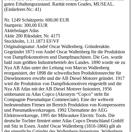
guten Erhaltungszustand. Rarität ersten Grades, MUSEAL.
(Einlieferer-Nr.: 41)
Nr. 1249 Schätzpreis: 600,00 EUR
Startpreis: 300,00 EUR
Aktiebolaget Atlas
Aktie 200 Riksdaler, Nr. 4175
Stockholm, 1.11.1873 EF/VF
Originalsignatur: André Oscar Wallenberg. Gründeraktie.
Gegründet 1873 von André Oscar Wallenberg für die Produktion
von Dampflokomotiven und Dampfmaschinen. Die Ges. wurde
bald zum größten Industriebetrieb des Landes. 1890 wurde sie zu
Nya AB Atlas unter der Leitung von Marcus Wallenberg
reorganisiert, der 1898 die schwedischen Produktionsrechte für
Dieselmotoren erwirbt und die AB Diesel Motorer gründet. 1917
wird die Produktion von Dampflokomotiven eingestellt und die
Nya AB Atlas mit der AB Diesel Motorer fusioniert, 1956
umbenannt zu Atlas Copco (Akronym “Copco” steht für
Compagnie Pneumatique Commerciale). Eine der weltweit
bedeutendsten Firmen im Bereich Produktion von Kompressoren
und Pneumatikwerkzeugen. 1992 Übernahme der AEG
Elektrowerkzeuge, 1995 der Milwaukee Electric Tools. Die
deutsche Tochter firmiert unter Atlas Copco Deutschland GmbH
mit Sitz in Essen. André Oscar Wallenberg (1816-1866) gilt als
der eigentliche Gründer des Wallenberg-Imperiums. Wallenberg,