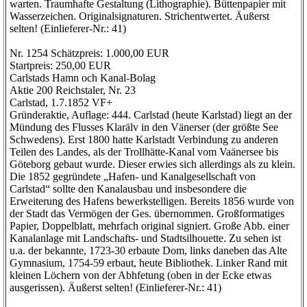
warten. Traumhafte Gestaltung (Lithographie). Büttenpapier mit
Wasserzeichen. Originalsignaturen. Strichentwertet. Äußerst
selten! (Einlieferer-Nr.: 41)
Nr. 1254 Schätzpreis: 1.000,00 EUR
Startpreis: 250,00 EUR
Carlstads Hamn och Kanal-Bolag
Aktie 200 Reichstaler, Nr. 23
Carlstad, 1.7.1852 VF+
Gründeraktie, Auflage: 444. Carlstad (heute Karlstad) liegt an der
Mündung des Flusses Klarälv in den Vänerser (der größte See
Schwedens). Erst 1800 hatte Karlstadt Verbindung zu anderen
Teilen des Landes, als der Trollhätte-Kanal vom Vaänersee bis
Göteborg gebaut wurde. Dieser erwies sich allerdings als zu klein.
Die 1852 gegründete „Hafen- und Kanalgesellschaft von
Carlstad“ sollte den Kanalausbau und insbesondere die
Erweiterung des Hafens bewerkstelligen. Bereits 1856 wurde von
der Stadt das Vermögen der Ges. übernommen. Großformatiges
Papier, Doppelblatt, mehrfach original signiert. Große Abb. einer
Kanalanlage mit Landschafts- und Stadtsilhouette. Zu sehen ist
u.a. der bekannte, 1723-30 erbaute Dom, links daneben das Alte
Gymnasium, 1754-59 erbaut, heute Bibliothek. Linker Rand mit
kleinen Löchern von der Abhfetung (oben in der Ecke etwas
ausgerissen). Äußerst selten! (Einlieferer-Nr.: 41)