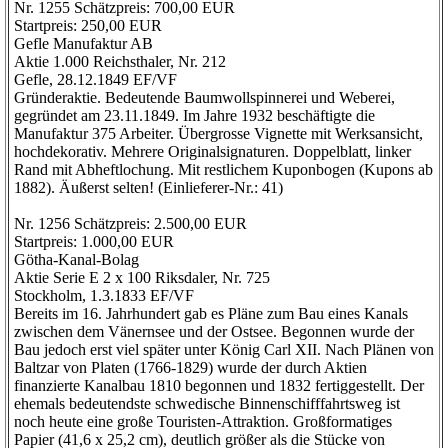
Nr. 1255 Schätzpreis: 700,00 EUR
Startpreis: 250,00 EUR
Gefle Manufaktur AB
Aktie 1.000 Reichsthaler, Nr. 212
Gefle, 28.12.1849 EF/VF
Gründeraktie. Bedeutende Baumwollspinnerei und Weberei,
gegründet am 23.11.1849. Im Jahre 1932 beschäftigte die
Manufaktur 375 Arbeiter. Übergrosse Vignette mit Werksansicht,
hochdekorativ. Mehrere Originalsignaturen. Doppelblatt, linker
Rand mit Abheftlochung. Mit restlichem Kuponbogen (Kupons ab
1882). Äußerst selten! (Einlieferer-Nr.: 41)
Nr. 1256 Schätzpreis: 2.500,00 EUR
Startpreis: 1.000,00 EUR
Götha-Kanal-Bolag
Aktie Serie E 2 x 100 Riksdaler, Nr. 725
Stockholm, 1.3.1833 EF/VF
Bereits im 16. Jahrhundert gab es Pläne zum Bau eines Kanals
zwischen dem Vänernsee und der Ostsee. Begonnen wurde der
Bau jedoch erst viel später unter König Carl XII. Nach Plänen von
Baltzar von Platen (1766-1829) wurde der durch Aktien
finanzierte Kanalbau 1810 begonnen und 1832 fertiggestellt. Der
ehemals bedeutendste schwedische Binnenschifffahrtsweg ist
noch heute eine große Touristen-Attraktion. Großformatiges
Papier (41,6 x 25,2 cm), deutlich größer als die Stücke von