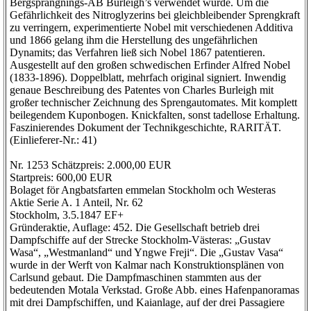
Bergsprängnings-AB Burleigh’s verwendet wurde. Um die
Gefährlichkeit des Nitroglyzerins bei gleichbleibender Sprengkraft
zu verringern, experimentierte Nobel mit verschiedenen Additiva
und 1866 gelang ihm die Herstellung des ungefährlichen
Dynamits; das Verfahren ließ sich Nobel 1867 patentieren.
Ausgestellt auf den großen schwedischen Erfinder Alfred Nobel
(1833-1896). Doppelblatt, mehrfach original signiert. Inwendig
genaue Beschreibung des Patentes von Charles Burleigh mit
großer technischer Zeichnung des Sprengautomates. Mit komplett
beilegendem Kuponbogen. Knickfalten, sonst tadellose Erhaltung.
Faszinierendes Dokument der Technikgeschichte, RARITÄT.
(Einlieferer-Nr.: 41)
Nr. 1253 Schätzpreis: 2.000,00 EUR
Startpreis: 600,00 EUR
Bolaget för Angbatsfarten emmelan Stockholm och Westeras
Aktie Serie A. 1 Anteil, Nr. 62
Stockholm, 3.5.1847 EF+
Gründeraktie, Auflage: 452. Die Gesellschaft betrieb drei
Dampfschiffe auf der Strecke Stockholm-Västeras: „Gustav
Wasa“, „Westmanland“ und Yngwe Freji“. Die „Gustav Vasa“
wurde in der Werft von Kalmar nach Konstruktionsplänen von
Carlsund gebaut. Die Dampfmaschinen stammten aus der
bedeutenden Motala Verkstad. Große Abb. eines Hafenpanoramas
mit drei Dampfschiffen, und Kaianlage, auf der drei Passagiere