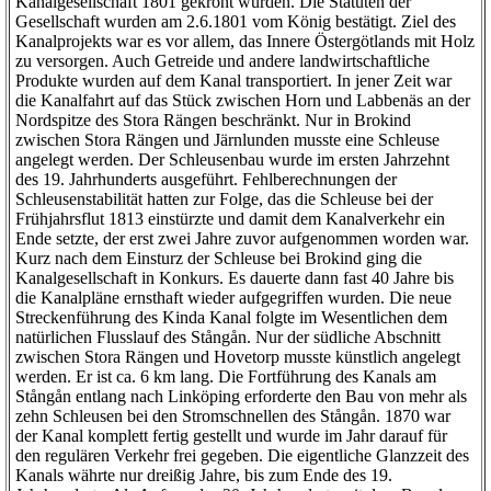
Kanalgesellschaft 1801 gekrönt wurden. Die Statuten der
Gesellschaft wurden am 2.6.1801 vom König bestätigt. Ziel des
Kanalprojekts war es vor allem, das Innere Östergötlands mit Holz
zu versorgen. Auch Getreide und andere landwirtschaftliche
Produkte wurden auf dem Kanal transportiert. In jener Zeit war
die Kanalfahrt auf das Stück zwischen Horn und Labbenäs an der
Nordspitze des Stora Rängen beschränkt. Nur in Brokind
zwischen Stora Rängen und Järnlunden musste eine Schleuse
angelegt werden. Der Schleusenbau wurde im ersten Jahrzehnt
des 19. Jahrhunderts ausgeführt. Fehlberechnungen der
Schleusenstabilität hatten zur Folge, das die Schleuse bei der
Frühjahrsflut 1813 einstürzte und damit dem Kanalverkehr ein
Ende setzte, der erst zwei Jahre zuvor aufgenommen worden war.
Kurz nach dem Einsturz der Schleuse bei Brokind ging die
Kanalgesellschaft in Konkurs. Es dauerte dann fast 40 Jahre bis
die Kanalpläne ernsthaft wieder aufgegriffen wurden. Die neue
Streckenführung des Kinda Kanal folgte im Wesentlichen dem
natürlichen Flusslauf des Stångån. Nur der südliche Abschnitt
zwischen Stora Rängen und Hovetorp musste künstlich angelegt
werden. Er ist ca. 6 km lang. Die Fortführung des Kanals am
Stångån entlang nach Linköping erforderte den Bau von mehr als
zehn Schleusen bei den Stromschnellen des Stångån. 1870 war
der Kanal komplett fertig gestellt und wurde im Jahr darauf für
den regulären Verkehr frei gegeben. Die eigentliche Glanzzeit des
Kanals währte nur dreißig Jahre, bis zum Ende des 19.