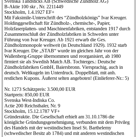
Svenska Tändsticks AB (Schwedische Zündholz AG)
B-Aktie 100 skr , Nr. 2211449
Stockholm, 1.4.1927 EF+
Mit Faksimile-Unterschrift des “Zündholzkönigs” Ivar Kreuger.
Holdinggesellschaft für Zündholz-, chemische-, Papier,
Holzfaserplatten- und Maschinenfabriken, entstanden 1917 durch
Zusammenschluß der Zündholzfabriken in Schweden unter
Führung von Ivar Kreuger. Ab 1921 erwarb die Ges.
Zündholzmonopole weltweit (in Deutschland 1929). 1932 starb
Ivar Kreuger. Die „STAB“ wurde im gleichen Jahr von der
Wallenberg-Gruppe übernommen und reorganisiert, ab 1980
firmiert sie als Swedish Match AB. Tochterges.: Deutsche
Zündholzfabriken GmbH, Baiersbronn. Viersprachig, auch in
deutsch. Weltkugeln im Unterdruck. Doppelblatt, mit anh.
restlichen Kupons. Äußerst selten angeboten! (Einlieferer-Nr.: 5)
Nr. 1273 Schätzpreis: 3.500,00 EUR
Startpreis: 850,00 EUR
Svenska West-Indiska Co.
Actie 200 Reichsthaler, Nr. 9
Stockholm, 15.12.1787 VF+
Gründeraktie. Die Gesellschaft erhielt am 31.10.1786 die
königliche Gründungsgenehmigung, verbunden mit dem Privileg
des Handels mit der westindischen Insel St. Barthelemy
(schwedischer Besitz ab 1784) und mit anderen westindischen