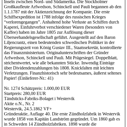
Inseln zwischen Nord- und Südamerika. Die Stockholmer
Großkaufleute Arfwedson, Schinckell und Pauli begannen ab den
1.1.1787 mit der Aktienzeichnung der Kompanie. Die erste
Schiffsexpedition ist 1788 infolge des russischen Krieges
“verlorengegangen”. Anhaltend hohe Verluste an Schiffen durch
Kaperei, Einfuhrverbot verschiedener Waren (besonders von
Kaffee) haben im Jahre 1805 zur Auflösung dieser
Überseehandelsgesellschaft geführt. Ausgestellt auf den Baron
Liljencrantz, einen bedeutenden schwedischen Politiker in der
Regierungszeit von König Gustav III., Staatssekretär, kontrollierte
das Finanzministerium. Originalunterschriften der Gründer
Arfwedson, Schinckell und Pauli. Mit Prägesiegel. Doppelblatt,
strichentwertet, wie alle bekannten Stücke. Inwendig Einträge
über Dividendenzahlungen bis 1808. Knickfalten mit leichten
Verletzungen. Finanzhistorisch sehr bedeutsames, äußerst seltenes
Papier! (Einlieferer-Nr.: 41)
Nr. 1274 Schätzpreis: 1.000,00 EUR
Startpreis: 280,00 EUR
Tändsticks-Fabriks-Bolaget i Westervik
Aktie o.N., Nr. 2
Westervik, 24.5.1862 VF+
Gründeraktie, Auflage 40. Die erste Zündholzfabrik in Westervik
wurde 1858 von Kapitän Landström gegründet. Um 1860 gab es
in Schweden 14 Zündholzfabriken. 1898 wurde die